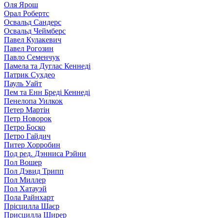
Оля Ярош
Орал Робертс
Освальд Сандерс
Освальд Чеймберс
Павел Кулакевич
Павел Рогозин
Павло Семенчук
Памела та Дуглас Кеннеді
Патрик Сухдео
Пауль Уайт
Пем та Енн Бреді Кеннеді
Пенелопа Уилкок
Петер Мартін
Петр Новорок
Петро Боско
Петро Гайдич
Питер Хорробин
Под ред. Дэнниса Рэйни
Пол Вошер
Пол Дэвид Трипп
Пол Миллер
Пол Хатауэй
Пола Райнхарт
Прісцилла Шаєр
Присцилла Ширер