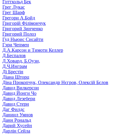
Готтхольд Бек
Грег Лукас
Грег Шарф
Грегори А.Бойд
Григорій Філімончук
Григорий Зинченко
Григорий Полоз
Гуд Ньюис Сисайти
Гэри Чепмен
Д.А.Карсон и Тимоти Келлер
Д.Беспалов
Д.Ховард, Б.Оуэн,
Д.Ч.Инграм
Ді Брестін
Діана Шторц
Діна Прокопчук, Олександр Нєгров, Олексій Бєлов
Давид Вилкерсон
Давид Йонги Чо
Давид Лезебери
Давид Стерн
Даг Филдс
Даниил Умнов
Данн Рональд
Дарий Хусейн
Дарлін Сейла