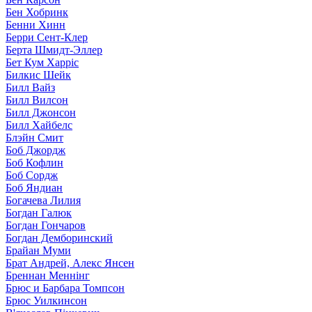
Бен Хобринк
Бенни Хинн
Берри Сент-Клер
Берта Шмидт-Эллер
Бет Кум Харріс
Билкис Шейк
Билл Вайз
Билл Вилсон
Билл Джонсон
Билл Хайбелс
Блэйн Смит
Боб Джордж
Боб Кофлин
Боб Сордж
Боб Яндиан
Богачева Лилия
Богдан Галюк
Богдан Гончаров
Богдан Демборинский
Брайан Муми
Брат Андрей, Алекс Янсен
Бреннан Меннінг
Брюс и Барбара Томпсон
Брюс Уилкинсон