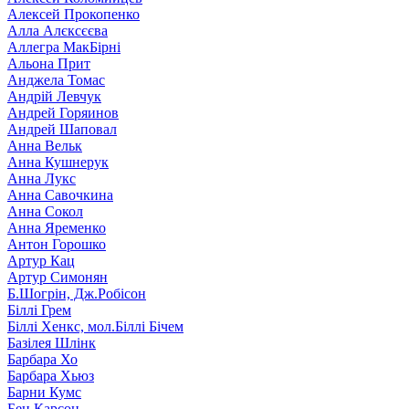
Алексей Прокопенко
Алла Алєксєєва
Аллегра МакБірні
Альона Прит
Анджела Томас
Андрій Левчук
Андрей Горяинов
Андрей Шаповал
Анна Вельк
Анна Кушнерук
Анна Лукс
Анна Савочкина
Анна Сокол
Анна Яременко
Антон Горошко
Артур Кац
Артур Симонян
Б.Шогрін, Дж.Робісон
Біллі Грем
Біллі Хенкс, мол.Біллі Бічем
Базілея Шлінк
Барбара Хо
Барбара Хьюз
Барни Кумс
Бен Карсон