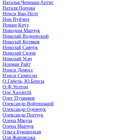
Наталья Черныш-Артиг
Наталя Попова
Ненси Ван-Пелт
Ник Вуйчич
Никки Круз
Никодим Марчук
Николай Водневский
Николай Котяков
Николай Савчук
Николай Сизов
Николай Усач
Норман Райт
Нэнси Демосс
Нэнси Симпсон
О.Габель, Ю.Береза
О.Ф.Уолтон
Оле Халлесбі
Олег Пузанков
Олександр Войтицький
Олександр Одемчук
Олександр Попчук
Олена Мікула
Олена Марчук
Ольга Буковецкая
Оля Жаровська