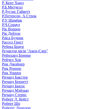
Р. Кент Хьюз
Р.Б.Митчелл
Р.Дуглас Гайветт
Р.Петерсон, А.Строк
Р.У. Шамбак
Р.Ч.Спраул
Рік Воррен
Рік Дейтон
Раїса Будник
Рассел Григг
Ребека Браун
Редактор місія "Авен-Єзер"
Рейнхард Боннке
Рейчел Хок
Рик Джойнер
Рик Реннер
Рик Уоррен
Ричард Бакстер
Ричард Беннетт
Ричард Бьюэс
Ричард Мэйхью
Ричард Стернс
Роберт Д. Кейст
Роберт Шо
Робертс Лиардон