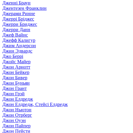
Дженні Браун
Джентезен Франклин
Джерами Ринне
Джеррі Бріджес
Джерри Бриджес
Джерри Данн
Джеф Вайнс
Джефф Калигур
Джим Андерсон
Джин Эдвардс
Джо Беррі
Джойс Майер
Джон Арнотт
Джон Бейкер
Джон Бивер
Джон Буньян
Джон Грант
Джон Грэй
Джон Елдредж
Джон Елдредж, Стейсі Елдредж
Джон Ньютон
Джон Отрберг
Джон Оуэн
Джон Пайпер
Джон Пейсти