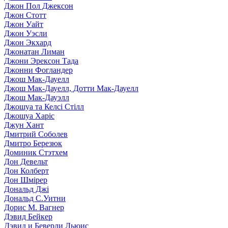
Джон Пол Джексон
Джон Стотт
Джон Уайт
Джон Уэсли
Джон Экхард
Джонатан Лиман
Джони Эрексон Тада
Джонни Фогландер
Джош Мак-Дауелл
Джош Мак-Дауелл, Дотти Мак-Дауелл
Джош Мак-Дауэлл
Джошуа та Келсі Стілл
Джошуа Харіс
Джун Хант
Дмитрий Соболев
Дмитро Березюк
Доминик Стэтхем
Дон Девельт
Дон Колберт
Дон Шмірер
Дональд Джі
Дональд С.Уитни
Дорис М. Вагнер
Дэвид Бейкер
Дэвид и Беверли Льюис