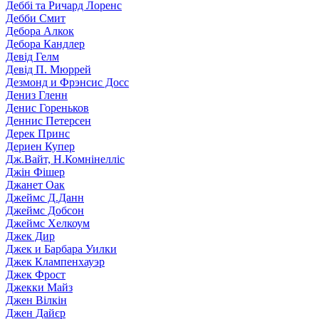
Деббі та Ричард Лоренс
Дебби Смит
Дебора Алкок
Дебора Кандлер
Девід Гелм
Девід П. Мюррей
Дезмонд и Фрэнсис Досс
Дениз Гленн
Денис Гореньков
Деннис Петерсен
Дерек Принс
Дериен Купер
Дж.Вайт, Н.Комнінелліс
Джін Фішер
Джанет Оак
Джеймс Д.Данн
Джеймс Добсон
Джеймс Хелкоум
Джек Дир
Джек и Барбара Уилки
Джек Клампенхауэр
Джек Фрост
Джекки Майз
Джен Вілкін
Джен Дайєр