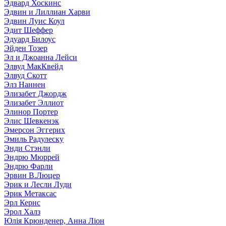
Эдвард Хоскинс
Эдвин и Лиллиан Харви
Эдвин Луис Коул
Эдит Шеффер
Эдуард Билоус
Эйден Тозер
Эл и Джоанна Лейси
Элвуд МакКвейд
Элвуд Скотт
Элз Наннен
Элизабет Джордж
Элизабет Эллиот
Элинор Портер
Элис Шевкенэк
Эмерсон Эггерих
Эмиль Радулеску
Энди Стэнли
Эндрю Мюррей
Эндрю Фарли
Эрвин В.Люцер
Эрик и Лесли Луди
Эрик Метаксас
Эрл Кернс
Эрол Халз
Юлія Крюнденер, Анна Ліон