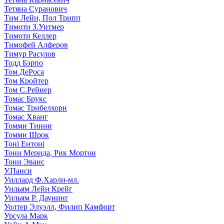
Тетяна Суранович
Тим Лейн, Пол Трипп
Тимоти З.Уитмер
Тимоти Келлер
Тимофей Алферов
Тимур Расулов
Тодд Бэрпо
Том ДеРоса
Том Кройтер
Том С.Рейнер
Томас Брукс
Томас Трибелхорн
Томас Хванг
Томми Тинни
Томми Шрок
Тоні Ентоні
Тони Мерида, Рик Мортон
Тони Эванс
У.Панси
Уиллард Ф.Харли-мл.
Уильям Лейн Крейг
Уильям Р. Даунинг
Уолтер Элуэлл, Филип Камфорт
Урсула Марк