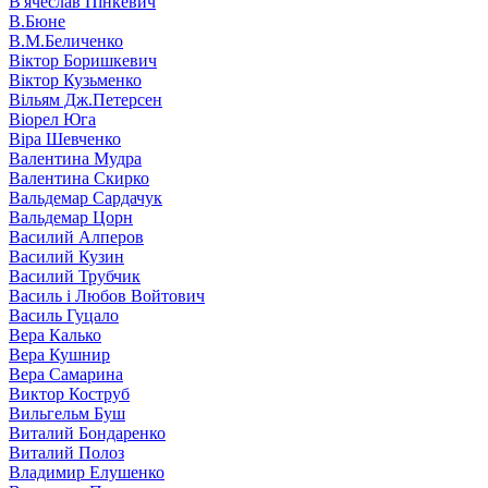
В'ячеслав Пінкевич
В.Бюне
В.М.Беличенко
Віктор Боришкевич
Віктор Кузьменко
Вільям Дж.Петерсен
Віорел Юга
Віра Шевченко
Валентина Мудра
Валентина Скирко
Вальдемар Сардачук
Вальдемар Цорн
Василий Алперов
Василий Кузин
Василий Трубчик
Василь і Любов Войтович
Василь Гуцало
Вера Калько
Вера Кушнир
Вера Самарина
Виктор Коструб
Вильгельм Буш
Виталий Бондаренко
Виталий Полоз
Владимир Елушенко