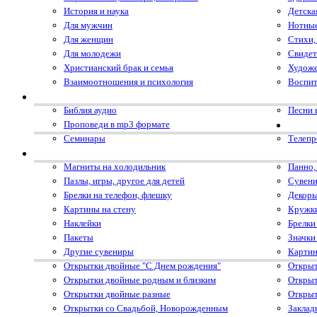
История и наука
Детска
Для мужчин
Нотные
Для женщин
Стихи,
Для молодежи
Свидет
Христианский брак и семья
Художе
Взаимоотношения и психология
Воспит
Библия аудио
Песни 
Проповеди в mp3 формате
Семинары
Телеп
Магниты на холодильник
Панно,
Пазлы, игры, другое для детей
Сувени
Брелки на телефон, флешку
Декоры
Картины на стену
Кружк
Наклейки
Брелки
Пакеты
Значки
Другие сувениры
Картин
Открытки двойные "С Днем рождения"
Открыт
Открытки двойные родным и близким
Открыт
Открытки двойные разные
Открыт
Открытки со Свадьбой, Новорожденным
Заклад