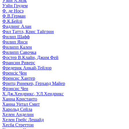
Уэйн А.Мэк
Уэйн Грудем
Ф. де Носэ
Ф.В.Герман
Ф.К.Бейлі
Фадлинг Алан
Фил Таттл, Крис Тайгрин
Филип Шафф
Филип Янси
Филипп Кален
Филипп Савочка
Фостер В.Клайн, Джим Фей
Франсин Риверс
Фредерик Анкай-Тейлор
Френсіс Чен
Френсис Хантер
Фритц Ринекер, Герхард Майер
Фрэнсис Чен
Х.Дж.Хендрикс, У.Л.Хендрикс
Ханна Кристанто
Ханна Уитал Смит
Харольд Сейла
Хелен Анделин
Хелен Грейс Лешайд
Хесба Стреттон