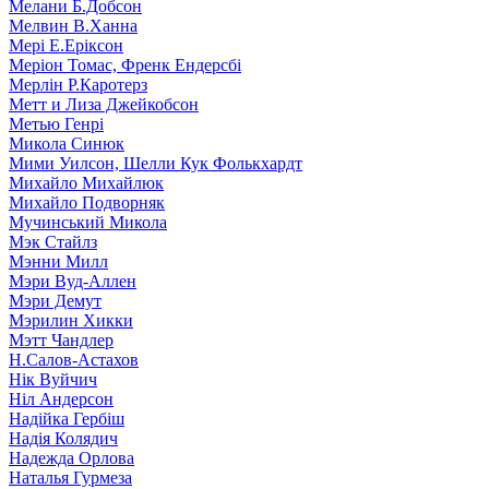
Мелани Б.Добсон
Мелвин В.Ханна
Мері Е.Еріксон
Меріон Томас, Френк Ендерсбі
Мерлін Р.Каротерз
Метт и Лиза Джейкобсон
Метью Генрі
Микола Синюк
Мими Уилсон, Шелли Кук Фолькхардт
Михайло Михайлюк
Михайло Подворняк
Мучинський Микола
Мэк Стайлз
Мэнни Милл
Мэри Вуд-Аллен
Мэри Демут
Мэрилин Хикки
Мэтт Чандлер
Н.Салов-Астахов
Нік Вуйчич
Ніл Андерсон
Надійка Гербіш
Надія Колядич
Надежда Орлова
Наталья Гурмеза