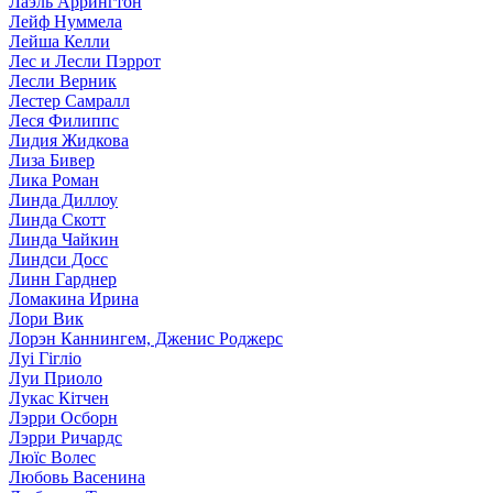
Лаэль Аррингтон
Лейф Нуммела
Лейша Келли
Лес и Лесли Пэррот
Лесли Верник
Лестер Самралл
Леся Филиппс
Лидия Жидкова
Лиза Бивер
Лика Роман
Линда Диллоу
Линда Скотт
Линда Чайкин
Линдси Досс
Линн Гарднер
Ломакина Ирина
Лори Вик
Лорэн Каннингем, Дженис Роджерс
Луі Гігліо
Луи Приоло
Лукас Кітчен
Лэрри Осборн
Лэрри Ричардс
Люїс Волес
Любовь Васенина