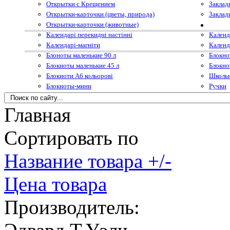
Открытки с Крещением
Заклад
Открытки-карточки (цветы, природа)
Заклад
Открытки-карточки (животные)
Календарі перекидні настінні
Календ
Календарі-магніти
Календ
Блоноты маленькие 90 л
Блокно
Блокноты маленькие 45 л
Блокно
Блокноти А6 кольорові
Школьн
Блокноты-мини
Ручки
Главная
Сортировать по
Название товара +/-
Цена товара
Производитель: