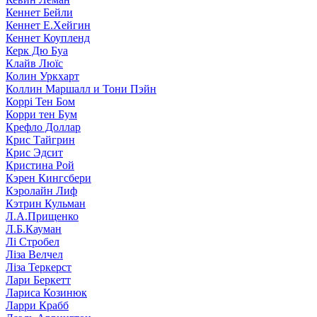
Кеннет Бейли
Кеннет Е.Хейгин
Кеннет Коупленд
Керк Дю Буа
Клайв Люїс
Колин Уркхарт
Коллин Маршалл и Тони Пэйн
Коррі Тен Бом
Корри тен Бум
Крефло Доллар
Крис Тайгрин
Крис Эдсит
Кристина Рой
Кэрен Кингсбери
Кэролайн Лиф
Кэтрин Кульман
Л.А.Прищенко
Л.Б.Кауман
Лі Стробел
Ліза Велчел
Ліза Теркерст
Лари Беркетт
Лариса Козинюк
Ларри Крабб