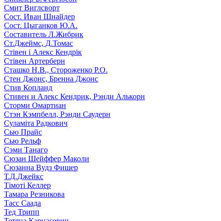
Смит Виглсворт
Сост. Иван Шнайдер
Сост. Цыганков Ю.А.
Составитель Л.Жибрик
Ст.Джеймс, Д.Томас
Стівен і Алекс Кендрік
Стівен Артерберн
Сташко Н.В., Стороженко Р.О.
Стен Джонс, Бренна Джонс
Стив Копланд
Стивен и Алекс Кендрик, Рэнди Алькорн
Сторми Омартиан
Стэн Кэмпбелл, Рэнди Саудерн
Суламіта Радкович
Сью Прайс
Сью Рельф
Сэми Танаго
Сюзан Шейффер Маколи
Сюзанна Вудз Фишер
Т.Д.Джейкс
Тімоті Келлер
Тамара Резникова
Тасс Саада
Тед Трипп
Тетяна Карнасевич