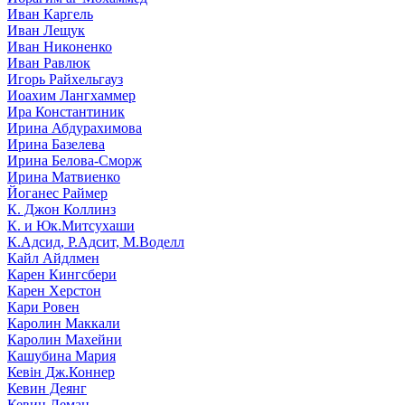
Иван Каргель
Иван Лещук
Иван Никоненко
Иван Равлюк
Игорь Райхельгауз
Иоахим Лангхаммер
Ира Константиник
Ирина Абдурахимова
Ирина Базелева
Ирина Белова-Сморж
Ирина Матвиенко
Йоганес Раймер
К. Джон Коллинз
К. и Юк.Митсухаши
К.Адсид, Р.Адсит, М.Воделл
Кайл Айдлмен
Карен Кингсбери
Карен Херстон
Кари Ровен
Каролин Маккали
Каролин Махейни
Кашубина Мария
Кевін Дж.Коннер
Кевин Деянг
Кевин Леман