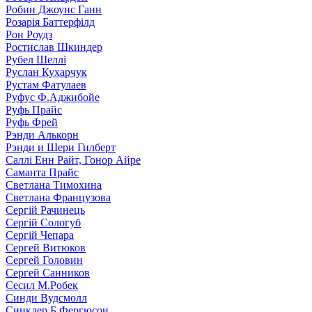
Робин Джоунс Ганн
Розарія Баттерфілд
Рон Роудз
Ростислав Шкиндер
Рубел Шеллі
Руслан Кухарчук
Рустам Фатулаев
Руфус Ф.Аджибойе
Руфь Прайс
Руфь Фрей
Рэнди Алькорн
Рэнди и Шери Гилберт
Саллі Енн Райт, Гонор Айре
Саманта Прайс
Светлана Тимохина
Светлана Французова
Сергій Рачинець
Сергій Сологуб
Сергій Чепара
Сергей Витюков
Сергей Головин
Сергей Санников
Сесил М.Робек
Синди Вудсмолл
Синклер Б.Фергюсон