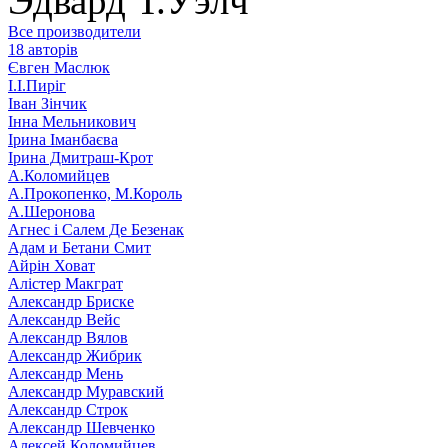
Эдвард Т.Уэлч
Все производители
18 авторів
Євген Маслюк
І.І.Пиріг
Іван Зінчик
Інна Мельникович
Ірина Іманбаєва
Ірина Дмитраш-Крот
А.Коломийцев
А.Прокопенко, М.Король
А.Шеронова
Агнес і Салем Де Безенак
Адам и Бетани Смит
Айрін Ховат
Алістер Макграт
Александр Бриске
Александр Вейс
Александр Вялов
Александр Жибрик
Александр Мень
Александр Муравский
Александр Строк
Александр Шевченко
Алексей Коломийцев