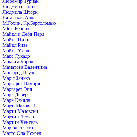
Любомир Турчак
Людмила Плетт
Людмила Шторк
Лятавская Алла
М.Гохин, Кр.Бартоломью
Місті Бернал
Майкл и Деби Перл
Майкл Питтс
Майкл Ривз
Майкл Уэллс
Макс Лукадо
Максим Король
Маматова Валентина
Манфред Пауль
Марія Занько
Маргарет Пампри
Маргарет Эпп
Марк Девер
Марк Кэхилл
Марті Маховскі
Марти Мачовски
Мартин Лютер
Мартин Хенгель
Маршалл Сегал
Маттс-Ола Исхоел