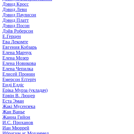
Дэвид Кросс
Дэвид Леви
Дэвид Паулисон
Дэвид Платт
Дэвид Посон
Дэйв Роберсон
Е.Герцен
Ева Лекомте
Евгения Кобзарь
Елена Марчук
Елена Мозер
Елена Новикова
Елена Чепилка
Елисей Пронин
Емерсон Еґґеріч
Енді Еддіс
Еріка Мурза (укладач)
Ервін В. Люцер
Еста Эман
Жакі Мусензека
Жан Ванье
Жанна Гийон
И.С. Проханов
Иан Мюррей
Ибрагим аг Мохаммед