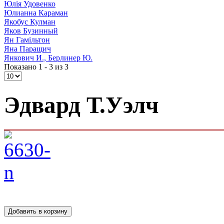
Юлія Удовенко
Юлианна Караман
Якобус Кулман
Яков Бузинный
Ян Гамільтон
Яна Паращич
Янкович И., Берлинер Ю.
Показано 1 - 3 из 3
Эдвард Т.Уэлч