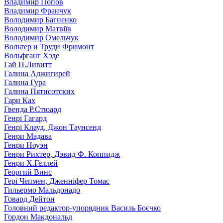
Владимир Попов
Владимир Франчук
Володимир Багненко
Володимир Матвіїв
Володимир Омельчук
Вольтер и Труди Фримонт
Вольфганг Хэде
Гай П.Ливитт
Галина Аджигирей
Галина Гура
Галина Пятисотских
Гари Ках
Гвенда Р.Стюард
Генрі Гагард
Генрі Клауд, Джон Таунсенд
Генри Мадава
Генри Ноуэн
Генри Рихтер, Дэвид Ф. Коппидж
Генри Х.Геллей
Георгий Винс
Гері Чепмен, Дженніфер Томас
Гильермо Мальдонадо
Говард Дейтон
Головний редактор-упорядник Василь Боєчко
Гордон Макдональд