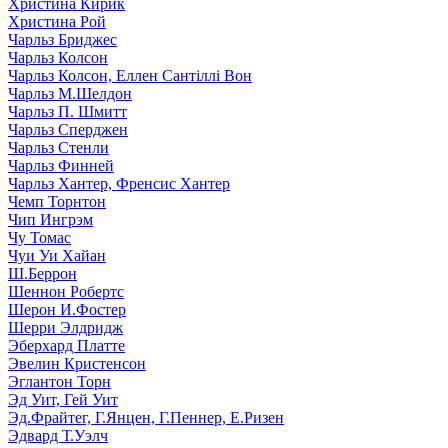
Христина Кирик
Христина Рой
Чарльз Бриджес
Чарльз Колсон
Чарльз Колсон, Еллен Сантіллі Вон
Чарльз М.Шелдон
Чарльз П. Шмитт
Чарльз Сперджен
Чарльз Стенли
Чарльз Финней
Чарльз Хантер, Френсис Хантер
Чемп Торнтон
Чип Ингрэм
Чу Томас
Чуи Уи Хайан
Ш.Беррон
Шеннон Робертс
Шерон И.Фостер
Шерри Элдридж
Эберхард Платте
Эвелин Кристенсон
Эглантон Торн
Эд Уит, Гей Уит
Эд.Фрайтег, Г.Янцен, Г.Пеннер, Е.Ризен
Эдвард Т.Уэлч