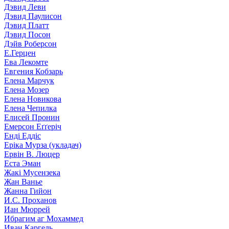
Дэвид Леви
Дэвид Паулисон
Дэвид Платт
Дэвид Посон
Дэйв Роберсон
Е.Герцен
Ева Лекомте
Евгения Кобзарь
Елена Марчук
Елена Мозер
Елена Новикова
Елена Чепилка
Елисей Пронин
Емерсон Еґґеріч
Енді Еддіс
Еріка Мурза (укладач)
Ервін В. Люцер
Еста Эман
Жакі Мусензека
Жан Ванье
Жанна Гийон
И.С. Проханов
Иан Мюррей
Ибрагим аг Мохаммед
Иван Каргель