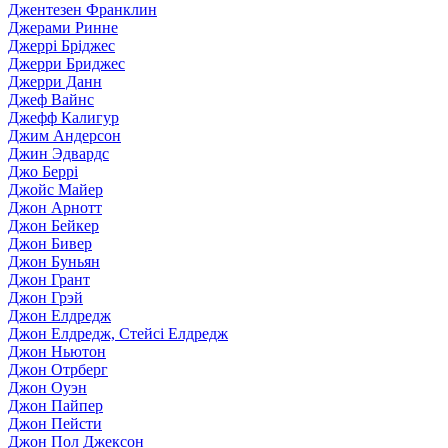
Джентезен Франклин
Джерами Ринне
Джеррі Бріджес
Джерри Бриджес
Джерри Данн
Джеф Вайнс
Джефф Калигур
Джим Андерсон
Джин Эдвардс
Джо Беррі
Джойс Майер
Джон Арнотт
Джон Бейкер
Джон Бивер
Джон Буньян
Джон Грант
Джон Грэй
Джон Елдредж
Джон Елдредж, Стейсі Елдредж
Джон Ньютон
Джон Отрберг
Джон Оуэн
Джон Пайпер
Джон Пейсти
Джон Пол Джексон