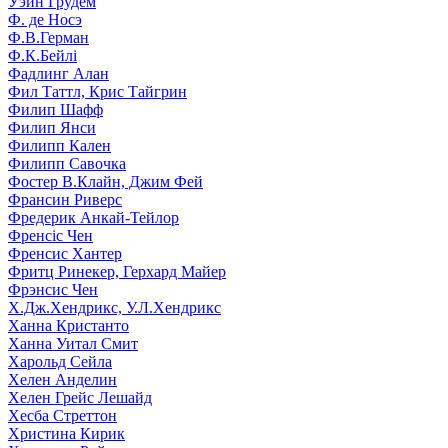
Уэйн Грудем
Ф. де Носэ
Ф.В.Герман
Ф.К.Бейлі
Фадлинг Алан
Фил Таттл, Крис Тайгрин
Филип Шафф
Филип Янси
Филипп Кален
Филипп Савочка
Фостер В.Клайн, Джим Фей
Франсин Риверс
Фредерик Анкай-Тейлор
Френсіс Чен
Френсис Хантер
Фритц Ринекер, Герхард Майер
Фрэнсис Чен
Х.Дж.Хендрикс, У.Л.Хендрикс
Ханна Кристанто
Ханна Уитал Смит
Харольд Сейла
Хелен Анделин
Хелен Грейс Лешайд
Хесба Стреттон
Христина Кирик