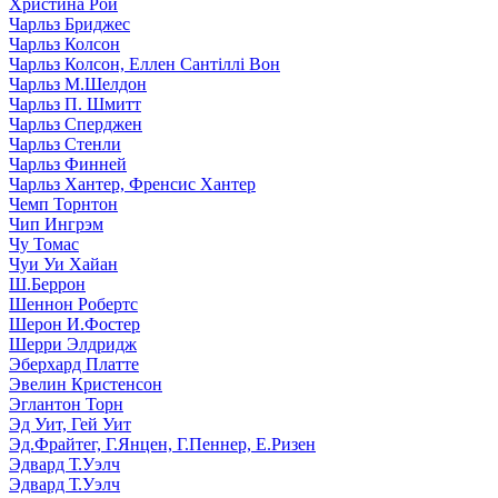
Христина Рой
Чарльз Бриджес
Чарльз Колсон
Чарльз Колсон, Еллен Сантіллі Вон
Чарльз М.Шелдон
Чарльз П. Шмитт
Чарльз Сперджен
Чарльз Стенли
Чарльз Финней
Чарльз Хантер, Френсис Хантер
Чемп Торнтон
Чип Ингрэм
Чу Томас
Чуи Уи Хайан
Ш.Беррон
Шеннон Робертс
Шерон И.Фостер
Шерри Элдридж
Эберхард Платте
Эвелин Кристенсон
Эглантон Торн
Эд Уит, Гей Уит
Эд.Фрайтег, Г.Янцен, Г.Пеннер, Е.Ризен
Эдвард Т.Уэлч
Эдвард Т.Уэлч