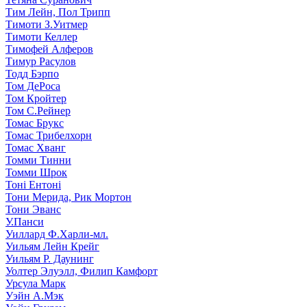
Тим Лейн, Пол Трипп
Тимоти З.Уитмер
Тимоти Келлер
Тимофей Алферов
Тимур Расулов
Тодд Бэрпо
Том ДеРоса
Том Кройтер
Том С.Рейнер
Томас Брукс
Томас Трибелхорн
Томас Хванг
Томми Тинни
Томми Шрок
Тоні Ентоні
Тони Мерида, Рик Мортон
Тони Эванс
У.Панси
Уиллард Ф.Харли-мл.
Уильям Лейн Крейг
Уильям Р. Даунинг
Уолтер Элуэлл, Филип Камфорт
Урсула Марк
Уэйн А.Мэк