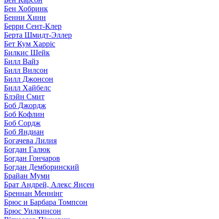
Бен Хобринк
Бенни Хинн
Берри Сент-Клер
Берта Шмидт-Эллер
Бет Кум Харріс
Билкис Шейк
Билл Вайз
Билл Вилсон
Билл Джонсон
Билл Хайбелс
Блэйн Смит
Боб Джордж
Боб Кофлин
Боб Сордж
Боб Яндиан
Богачева Лилия
Богдан Галюк
Богдан Гончаров
Богдан Демборинский
Брайан Муми
Брат Андрей, Алекс Янсен
Бреннан Меннінг
Брюс и Барбара Томпсон
Брюс Уилкинсон