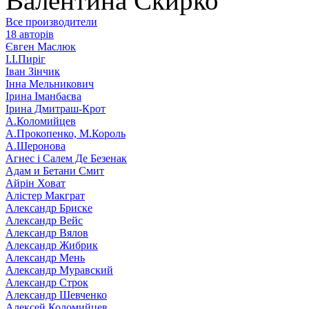
Валентина Скирко
Все производители
18 авторів
Євген Маслюк
І.І.Пиріг
Іван Зінчик
Інна Мельникович
Ірина Іманбаєва
Ірина Дмитраш-Крот
А.Коломийцев
А.Прокопенко, М.Король
А.Шеронова
Агнес і Салем Де Безенак
Адам и Бетани Смит
Айрін Ховат
Алістер Макграт
Александр Бриске
Александр Вейс
Александр Вялов
Александр Жибрик
Александр Мень
Александр Муравский
Александр Строк
Александр Шевченко
Алексей Коломийцев