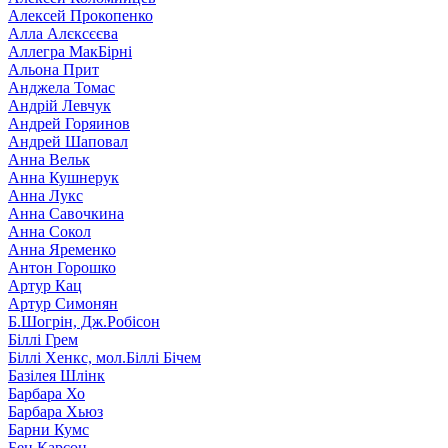
Алексей Прокопенко
Алла Алєксєєва
Аллегра МакБірні
Альона Прит
Анджела Томас
Андрій Левчук
Андрей Горяинов
Андрей Шаповал
Анна Вельк
Анна Кушнерук
Анна Лукс
Анна Савочкина
Анна Сокол
Анна Яременко
Антон Горошко
Артур Кац
Артур Симонян
Б.Шогрін, Дж.Робісон
Біллі Грем
Біллі Хенкс, мол.Біллі Бічем
Базілея Шлінк
Барбара Хо
Барбара Хьюз
Барни Кумс
Бен Карсон