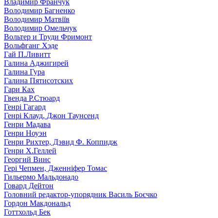
Владимир Франчук
Володимир Багненко
Володимир Матвіїв
Володимир Омельчук
Вольтер и Труди Фримонт
Вольфганг Хэде
Гай П.Ливитт
Галина Аджигирей
Галина Гура
Галина Пятисотских
Гари Ках
Гвенда Р.Стюард
Генрі Гагард
Генрі Клауд, Джон Таунсенд
Генри Мадава
Генри Ноуэн
Генри Рихтер, Дэвид Ф. Коппидж
Генри Х.Геллей
Георгий Винс
Гері Чепмен, Дженніфер Томас
Гильермо Мальдонадо
Говард Дейтон
Головний редактор-упорядник Василь Боєчко
Гордон Макдональд
Готтхольд Бек