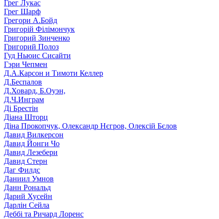
Грег Лукас
Грег Шарф
Грегори А.Бойд
Григорій Філімончук
Григорий Зинченко
Григорий Полоз
Гуд Ньюис Сисайти
Гэри Чепмен
Д.А.Карсон и Тимоти Келлер
Д.Беспалов
Д.Ховард, Б.Оуэн,
Д.Ч.Инграм
Ді Брестін
Діана Шторц
Діна Прокопчук, Олександр Нєгров, Олексій Бєлов
Давид Вилкерсон
Давид Йонги Чо
Давид Лезебери
Давид Стерн
Даг Филдс
Даниил Умнов
Данн Рональд
Дарий Хусейн
Дарлін Сейла
Деббі та Ричард Лоренс