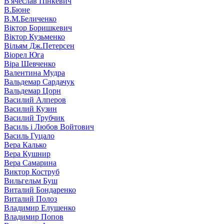
В'ячеслав Пінкевич
В.Бюне
В.М.Беличенко
Віктор Боришкевич
Віктор Кузьменко
Вільям Дж.Петерсен
Віорел Юга
Віра Шевченко
Валентина Мудра
Вальдемар Сардачук
Вальдемар Цорн
Василий Алперов
Василий Кузин
Василий Трубчик
Василь і Любов Войтович
Василь Гуцало
Вера Калько
Вера Кушнир
Вера Самарина
Виктор Коструб
Вильгельм Буш
Виталий Бондаренко
Виталий Полоз
Владимир Елушенко
Владимир Попов