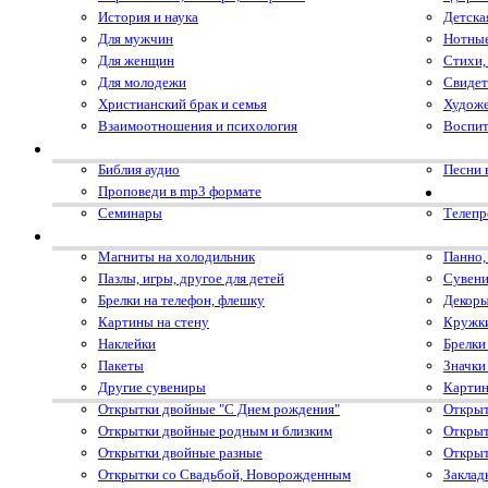
История и наука
Детска
Для мужчин
Нотные
Для женщин
Стихи,
Для молодежи
Свидет
Христианский брак и семья
Художе
Взаимоотношения и психология
Воспит
Библия аудио
Песни 
Проповеди в mp3 формате
Семинары
Телеп
Магниты на холодильник
Панно,
Пазлы, игры, другое для детей
Сувени
Брелки на телефон, флешку
Декоры
Картины на стену
Кружк
Наклейки
Брелки
Пакеты
Значки
Другие сувениры
Картин
Открытки двойные "С Днем рождения"
Открыт
Открытки двойные родным и близким
Открыт
Открытки двойные разные
Открыт
Открытки со Свадьбой, Новорожденным
Заклад