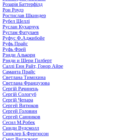
Розарія Баттерфілд
Рон Роудз
Ростислав Шкиндер
Рубел Шеллі
Руслан Кухарчук
Рустам Фатулаев
Руфус Ф.Аджибойе
Руфь Прайс
Руфь Фрей
Рэнди Алькорн
Рэнди и Шери Гилберт
Саллі Енн Райт, Гонор Айре
Саманта Прайс
Светлана Тимохина
Светлана Французова
Сергій Рачинець
Сергій Сологуб
Сергій Чепара
Сергей Витюков
Сергей Головин
Сергей Санников
Сесил М.Робек
Синди Вудсмолл
Синклер Б.Фергюсон
Смит Виглсворт