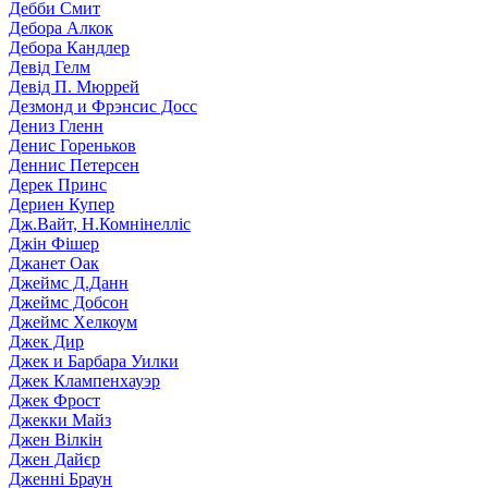
Дебби Смит
Дебора Алкок
Дебора Кандлер
Девід Гелм
Девід П. Мюррей
Дезмонд и Фрэнсис Досс
Дениз Гленн
Денис Гореньков
Деннис Петерсен
Дерек Принс
Дериен Купер
Дж.Вайт, Н.Комнінелліс
Джін Фішер
Джанет Оак
Джеймс Д.Данн
Джеймс Добсон
Джеймс Хелкоум
Джек Дир
Джек и Барбара Уилки
Джек Клампенхауэр
Джек Фрост
Джекки Майз
Джен Вілкін
Джен Дайєр
Дженні Браун