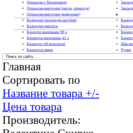
Открытки с Крещением
Заклад
Открытки-карточки (цветы, природа)
Заклад
Открытки-карточки (животные)
Календарі перекидні настінні
Календ
Календарі-магніти
Календ
Блоноты маленькие 90 л
Блокно
Блокноты маленькие 45 л
Блокно
Блокноти А6 кольорові
Школьн
Блокноты-мини
Ручки
Главная
Сортировать по
Название товара +/-
Цена товара
Производитель: