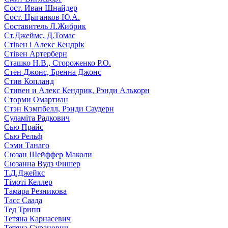
Сост. Иван Шнайдер
Сост. Цыганков Ю.А.
Составитель Л.Жибрик
Ст.Джеймс, Д.Томас
Стівен і Алекс Кендрік
Стівен Артерберн
Сташко Н.В., Стороженко Р.О.
Стен Джонс, Бренна Джонс
Стив Копланд
Стивен и Алекс Кендрик, Рэнди Алькорн
Сторми Омартиан
Стэн Кэмпбелл, Рэнди Саудерн
Суламіта Радкович
Сью Прайс
Сью Рельф
Сэми Танаго
Сюзан Шейффер Маколи
Сюзанна Вудз Фишер
Т.Д.Джейкс
Тімоті Келлер
Тамара Резникова
Тасс Саада
Тед Трипп
Тетяна Карнасевич
Тетяна Суранович