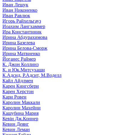
Иван Лещук
Иван Никоненко
Иван Равлюк
Игорь Райхельгауз
Иоахим Лангхаммер
Ира Константиник
Ирина Абдурахимова
Ирина Базелева
Ирина Белова-Сморж
Ирина Матвиенко
Йоганес Раймер
К. Джон Коллинз
К. и Юк.Митсухаши
К.Адсид, Р.Адсит, М.Воделл
Кайл Айдлмен
Карен Кингсбери
Карен Херстон
Кари Ровен
Каролин Маккали
Каролин Махейни
Кашубина Мария
Кевін Дж.Коннер
Кевин Деянг
Кевин Леман
Кеннет Бейли