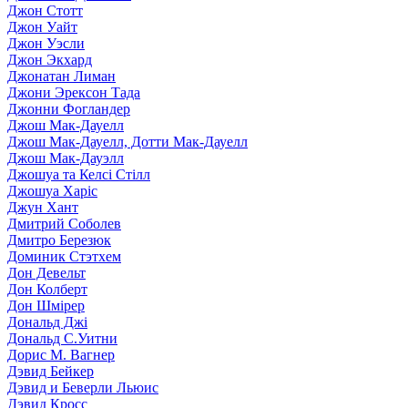
Джон Стотт
Джон Уайт
Джон Уэсли
Джон Экхард
Джонатан Лиман
Джони Эрексон Тада
Джонни Фогландер
Джош Мак-Дауелл
Джош Мак-Дауелл, Дотти Мак-Дауелл
Джош Мак-Дауэлл
Джошуа та Келсі Стілл
Джошуа Харіс
Джун Хант
Дмитрий Соболев
Дмитро Березюк
Доминик Стэтхем
Дон Девельт
Дон Колберт
Дон Шмірер
Дональд Джі
Дональд С.Уитни
Дорис М. Вагнер
Дэвид Бейкер
Дэвид и Беверли Льюис
Дэвид Кросс