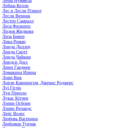
Лейф Нуммела
Лейша Келли
Лес и Лесли Пэррот
Лесли Верник
Лестер Самралл
Леся Филиппс
Лидия Жидкова
Лиза Бивер
Лика Роман
Линда Диллоу
Линда Скотт
Линда Чайкин
Линдси Досс
Линн Гарднер
Ломакина Ирина
Лори Вик
Лорэн Каннингем, Дженис Роджерс
Луі Гігліо
Луи Приоло
Лукас Кітчен
Лэрри Осборн
Лэрри Ричардс
Люїс Волес
Любовь Васенина
Любомир Турчак