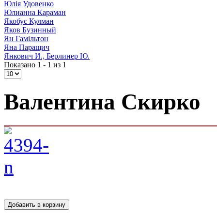
Юлія Удовенко
Юлианна Караман
Якобус Кулман
Яков Бузинный
Ян Гамільтон
Яна Паращич
Янкович И., Берлинер Ю.
Показано 1 - 1 из 1
Валентина Скирко