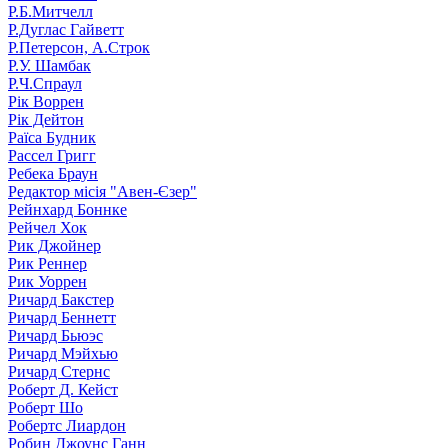
Р.Б.Митчелл
Р.Дуглас Гайветт
Р.Петерсон, А.Строк
Р.У. Шамбак
Р.Ч.Спраул
Рік Воррен
Рік Дейтон
Раїса Будник
Рассел Григг
Ребека Браун
Редактор місія "Авен-Єзер"
Рейнхард Боннке
Рейчел Хок
Рик Джойнер
Рик Реннер
Рик Уоррен
Ричард Бакстер
Ричард Беннетт
Ричард Бьюэс
Ричард Мэйхью
Ричард Стернс
Роберт Д. Кейст
Роберт Шо
Робертс Лиардон
Робин Джоунс Ганн