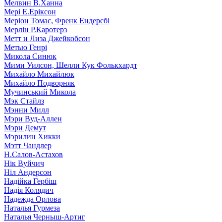
Мелвин В.Ханна
Мері Е.Еріксон
Меріон Томас, Френк Ендерсбі
Мерлін Р.Каротерз
Метт и Лиза Джейкобсон
Метью Генрі
Микола Синюк
Мими Уилсон, Шелли Кук Фолькхардт
Михайло Михайлюк
Михайло Подворняк
Мучинський Микола
Мэк Стайлз
Мэнни Милл
Мэри Вуд-Аллен
Мэри Демут
Мэрилин Хикки
Мэтт Чандлер
Н.Салов-Астахов
Нік Вуйчич
Ніл Андерсон
Надійка Гербіш
Надія Колядич
Надежда Орлова
Наталья Гурмеза
Наталья Черныш-Артиг