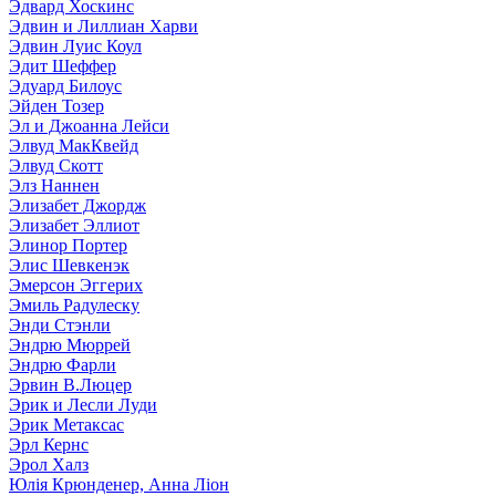
Эдвард Хоскинс
Эдвин и Лиллиан Харви
Эдвин Луис Коул
Эдит Шеффер
Эдуард Билоус
Эйден Тозер
Эл и Джоанна Лейси
Элвуд МакКвейд
Элвуд Скотт
Элз Наннен
Элизабет Джордж
Элизабет Эллиот
Элинор Портер
Элис Шевкенэк
Эмерсон Эггерих
Эмиль Радулеску
Энди Стэнли
Эндрю Мюррей
Эндрю Фарли
Эрвин В.Люцер
Эрик и Лесли Луди
Эрик Метаксас
Эрл Кернс
Эрол Халз
Юлія Крюнденер, Анна Ліон