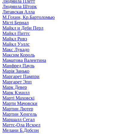
Людмила Плетт
Людмила Шторк
Лятавская Алла
М.Гохин, Кр.Бартоломью
Місті Бернал
Майкл и Деби Перл
Майкл Питтс
Майкл Ривз
Майкл Уэллс
Макс Лукадо
Максим Король
Маматова Валентина
Манфред Пауль
Марія Занько
Маргарет Пампри
Маргарет Эпп
Марк Девер
Марк Кэхилл
Марті Маховскі
Марти Мачовски
Мартин Лютер
Мартин Хенгель
Маршалл Сегал
Маттс-Ола Исхоел
Мелани Б.Добсон