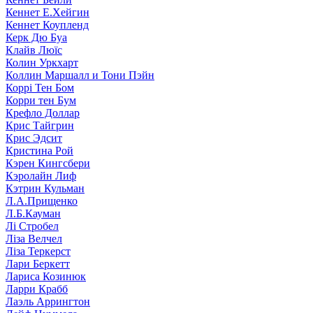
Кеннет Е.Хейгин
Кеннет Коупленд
Керк Дю Буа
Клайв Люїс
Колин Уркхарт
Коллин Маршалл и Тони Пэйн
Коррі Тен Бом
Корри тен Бум
Крефло Доллар
Крис Тайгрин
Крис Эдсит
Кристина Рой
Кэрен Кингсбери
Кэролайн Лиф
Кэтрин Кульман
Л.А.Прищенко
Л.Б.Кауман
Лі Стробел
Ліза Велчел
Ліза Теркерст
Лари Беркетт
Лариса Козинюк
Ларри Крабб
Лаэль Аррингтон