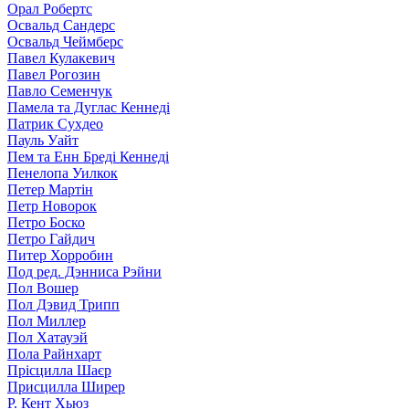
Орал Робертс
Освальд Сандерс
Освальд Чеймберс
Павел Кулакевич
Павел Рогозин
Павло Семенчук
Памела та Дуглас Кеннеді
Патрик Сухдео
Пауль Уайт
Пем та Енн Бреді Кеннеді
Пенелопа Уилкок
Петер Мартін
Петр Новорок
Петро Боско
Петро Гайдич
Питер Хорробин
Под ред. Дэнниса Рэйни
Пол Вошер
Пол Дэвид Трипп
Пол Миллер
Пол Хатауэй
Пола Райнхарт
Прісцилла Шаєр
Присцилла Ширер
Р. Кент Хьюз