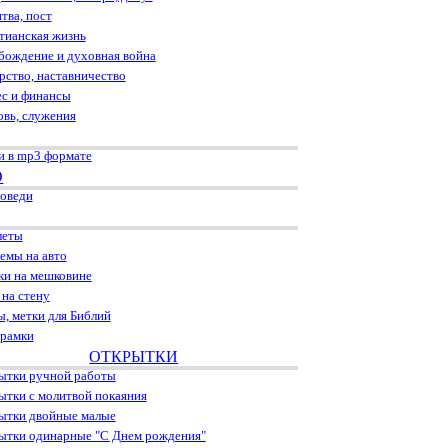
тва, пост
тианская жизнь
бождение и духовная война
рство, наставничество
ес и финансы
овь, служения
и в mp3 формате
О
оведи
леты
емы на авто
ки на мешковине
 на стену
ы, метки для Библий
рамки
ОТКРЫТКИ
ытки ручной работы
ытки с молитвой покаяния
ытки двойные малые
ытки одинарные "С Днем рождения"