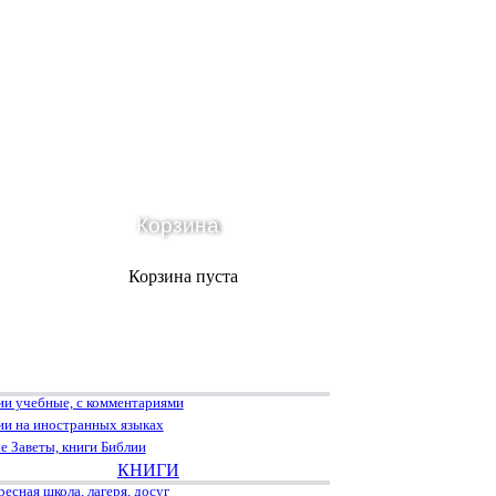
Корзина
Корзина пуста
ии учебные, с комментариями
ии на иностранных языках
е Заветы, книги Библии
КНИГИ
есная школа, лагеря, досуг