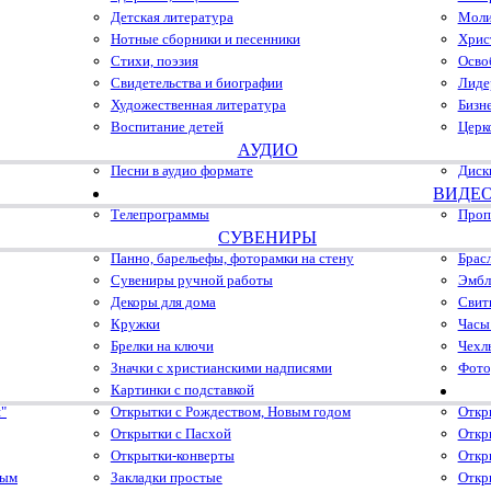
Детская литература
Моли
Нотные сборники и песенники
Хрис
Стихи, поэзия
Осво
Свидетельства и биографии
Лиде
Художественная литература
Бизн
Воспитание детей
Церк
АУДИО
Песни в аудио формате
Диск
ВИДЕ
Телепрограммы
Проп
СУВЕНИРЫ
Панно, барельефы, фоторамки на стену
Брас
Сувениры ручной работы
Эмбл
Декоры для дома
Свит
Кружки
Часы
Брелки на ключи
Чехл
Значки с христианскими надписями
Фото
Картинки с подставкой
"
Открытки с Рождеством, Новым годом
Откр
Открытки с Пасхой
Откр
Открытки-конверты
Откр
ным
Закладки простые
Откр