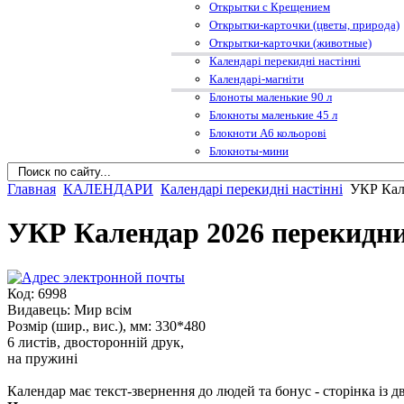
Открытки с Крещением
Открытки-карточки (цветы, природа)
Открытки-карточки (животные)
Календарі перекидні настінні
Календарі-магніти
Блоноты маленькие 90 л
Блокноты маленькие 45 л
Блокноти А6 кольорові
Блокноты-мини
Главная
КАЛЕНДАРИ
Календарі перекидні настінні
УКР Кал
УКР Календар 2026 перекидни
Код: 6998
Видавець: Мир всім
Розмір (шир., вис.), мм: 330*480
6 листів, двосторонній друк,
на пружині
Календар має текст-звернення до людей та бонус - сторінка із