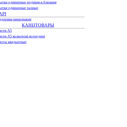
ытки одинарные родным и близким
ытки одинарные разные
АРІ
ндарики кишенькові
КАНЦТОВАРЫ
ноти А5
ноти А5 кольорові всередині
ноты квадратные