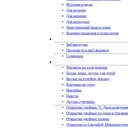
История и наука
Для мужчин
Для женщин
Для молодежи
Христианский брак и семья
Взаимоотношения и психология
Библия аудио
Проповеди в mp3 формате
Семинары
Магниты на холодильник
Пазлы, игры, другое для детей
Брелки на телефон, флешку
Картины на стену
Наклейки
Пакеты
Другие сувениры
Открытки двойные "С Днем рождения
Открытки двойные родным и близким
Открытки двойные разные
Открытки со Свадьбой, Новорожден