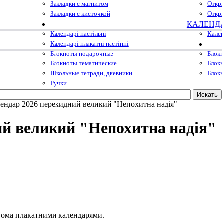
Закладки с магнитом
Откр
Закладки с кисточкой
Откр
КАЛЕНД
Календарі настільні
Кале
Календарі плакатні настінні
Блокноты подарочные
Блок
Блокноты тематические
Блок
Школьные тетради, дневники
Блок
Ручки
ендар 2026 перекидний великий "Непохитна надія"
й великий "Непохитна надія"
 двома плакатними календарями.