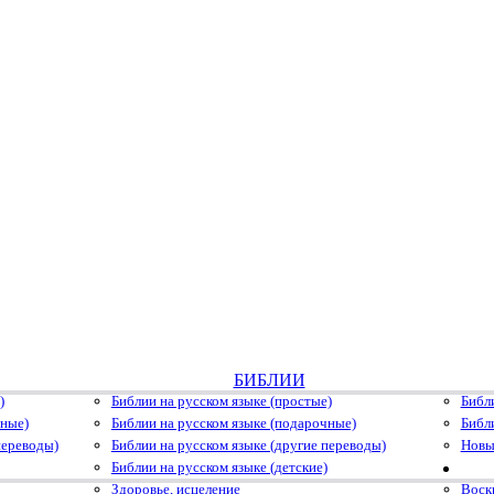
БИБЛИИ
)
Библии на русском языке (простые)
Библ
чные)
Библии на русском языке (подарочные)
Библ
переводы)
Библии на русском языке (другие переводы)
Новы
Библии на русском языке (детские)
Здоровье, исцеление
Воскр