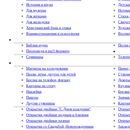
История и наука
Детска
Для мужчин
Нотные
Для женщин
Стихи,
Для молодежи
Свидет
Христианский брак и семья
Художе
Взаимоотношения и психология
Воспит
Библия аудио
Песни 
Проповеди в mp3 формате
Семинары
Телеп
Магниты на холодильник
Панно,
Пазлы, игры, другое для детей
Сувени
Брелки на телефон, флешку
Декоры
Картины на стену
Кружк
Наклейки
Брелки
Пакеты
Значки
Другие сувениры
Картин
Открытки двойные "С Днем рождения"
Открыт
Открытки двойные родным и близким
Открыт
Открытки двойные разные
Открыт
Открытки со Свадьбой, Новорожденным
Заклад