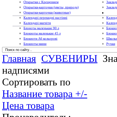
Открытки с Крещением
Заклад
Открытки-карточки (цветы, природа)
Заклад
Открытки-карточки (животные)
Календарі перекидні настінні
Календ
Календарі-магніти
Календ
Блоноты маленькие 90 л
Блокно
Блокноты маленькие 45 л
Блокно
Блокноти А6 кольорові
Школьн
Блокноты-мини
Ручки
Главная
СУВЕНИРЫ
Зн
надписями
Сортировать по
Название товара +/-
Цена товара