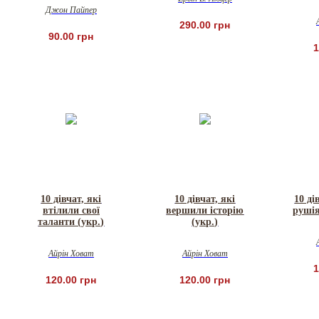
Джон Пайпер
290.00 грн
90.00 грн
1
10 дівчат, які
10 дівчат, які
10 ді
втілили свої
вершили історію
рушія
таланти (укр.)
(укр.)
Айрін Ховат
Айрін Ховат
1
120.00 грн
120.00 грн