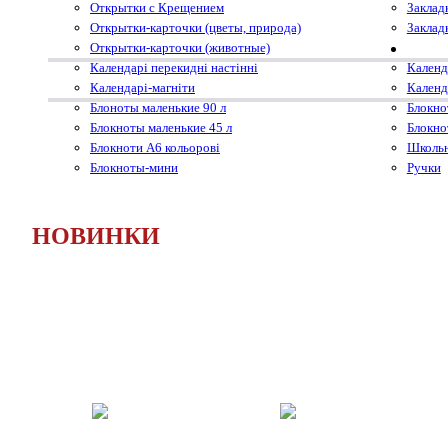
Открытки с Крещением
Заклад
Открытки-карточки (цветы, природа)
Заклад
Открытки-карточки (животные)
Календарі перекидні настінні
Календ
Календарі-магніти
Календ
Блоноты маленькие 90 л
Блокно
Блокноты маленькие 45 л
Блокно
Блокноти А6 кольорові
Школьн
Блокноты-мини
Ручки
НОВИНКИ