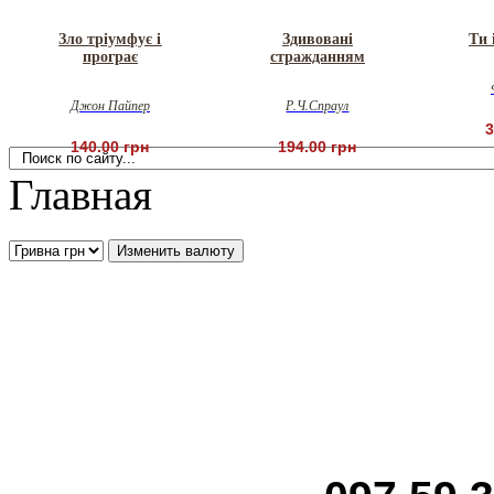
Зло тріумфує і
Здивовані
Ти 
програє
стражданням
Джон Пайпер
Р.Ч.Спраул
3
140.00 грн
194.00 грн
Главная