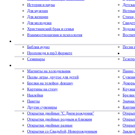
История и наука
Детска
Для мужчин
Нотные
Для женщин
Стихи,
Для молодежи
Свидет
Христианский брак и семья
Художе
Взаимоотношения и психология
Воспит
Библия аудио
Песни 
Проповеди в mp3 формате
Семинары
Телеп
Магниты на холодильник
Панно,
Пазлы, игры, другое для детей
Сувени
Брелки на телефон, флешку
Декоры
Картины на стену
Кружк
Наклейки
Брелки
Пакеты
Значки
Другие сувениры
Картин
Открытки двойные "С Днем рождения"
Открыт
Открытки двойные родным и близким
Открыт
Открытки двойные разные
Открыт
Открытки со Свадьбой, Новорожденным
Заклад