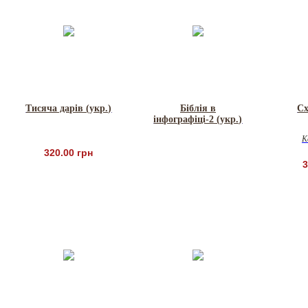
Тисяча дарів (укр.)
Біблія в
Сх
інфографіці-2 (укр.)
К
320.00 грн
3