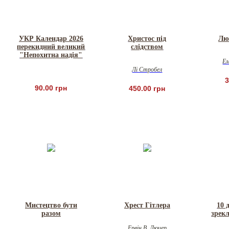
УКР Календар 2026
Христос під
Люб
перекидний великий
слідством
"Непохитна надія"
Ем
Лі Стробел
3
90.00 грн
450.00 грн
Мистецтво бути
Хрест Гітлера
10 
разом
зрекл
Ервін В. Люцер