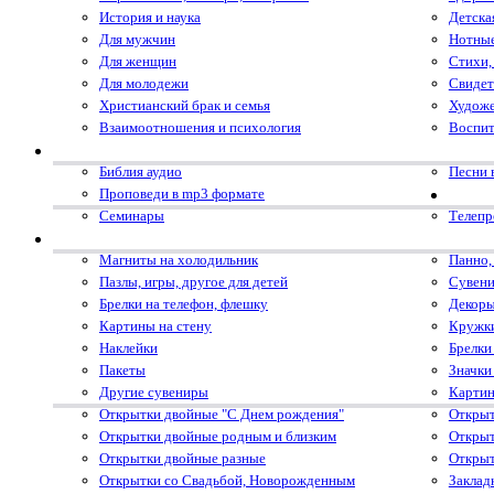
История и наука
Детска
Для мужчин
Нотные
Для женщин
Стихи,
Для молодежи
Свидет
Христианский брак и семья
Художе
Взаимоотношения и психология
Воспит
Библия аудио
Песни 
Проповеди в mp3 формате
Семинары
Телеп
Магниты на холодильник
Панно,
Пазлы, игры, другое для детей
Сувени
Брелки на телефон, флешку
Декоры
Картины на стену
Кружк
Наклейки
Брелки
Пакеты
Значки
Другие сувениры
Картин
Открытки двойные "С Днем рождения"
Открыт
Открытки двойные родным и близким
Открыт
Открытки двойные разные
Открыт
Открытки со Свадьбой, Новорожденным
Заклад