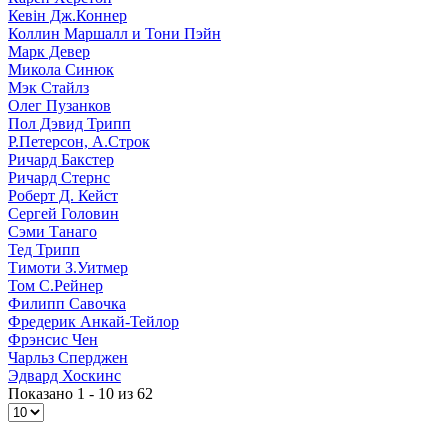
Кевін Дж.Коннер
Коллин Маршалл и Тони Пэйн
Марк Девер
Микола Синюк
Мэк Стайлз
Олег Пузанков
Пол Дэвид Трипп
Р.Петерсон, А.Строк
Ричард Бакстер
Ричард Стернс
Роберт Д. Кейст
Сергей Головин
Сэми Танаго
Тед Трипп
Тимоти З.Уитмер
Том С.Рейнер
Филипп Савочка
Фредерик Анкай-Тейлор
Фрэнсис Чен
Чарльз Сперджен
Эдвард Хоскинс
Показано 1 - 10 из 62