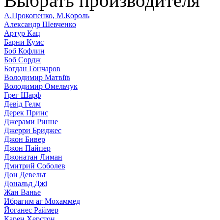
Выбрать производителя
А.Прокопенко, М.Король
Александр Шевченко
Артур Кац
Барни Кумс
Боб Кофлин
Боб Сордж
Богдан Гончаров
Володимир Матвіїв
Володимир Омельчук
Грег Шарф
Девід Гелм
Дерек Принс
Джерами Ринне
Джерри Бриджес
Джон Бивер
Джон Пайпер
Джонатан Лиман
Дмитрий Соболев
Дон Девельт
Дональд Джі
Жан Ванье
Ибрагим аг Мохаммед
Йоганес Раймер
Карен Херстон