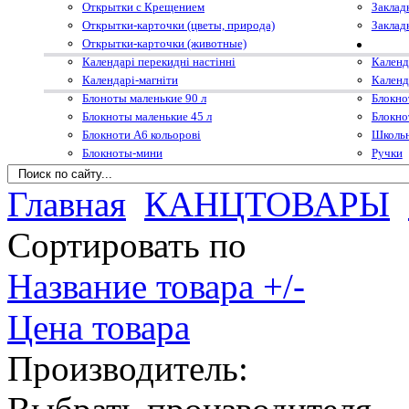
Открытки с Крещением
Заклад
Открытки-карточки (цветы, природа)
Заклад
Открытки-карточки (животные)
Календарі перекидні настінні
Календ
Календарі-магніти
Календ
Блоноты маленькие 90 л
Блокно
Блокноты маленькие 45 л
Блокно
Блокноти А6 кольорові
Школьн
Блокноты-мини
Ручки
Главная
КАНЦТОВАРЫ
Сортировать по
Название товара +/-
Цена товара
Производитель: