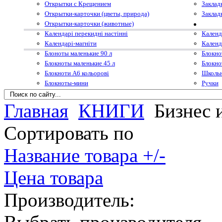
Открытки с Крещением
Заклад
Открытки-карточки (цветы, природа)
Заклад
Открытки-карточки (животные)
Календарі перекидні настінні
Календ
Календарі-магніти
Календ
Блоноты маленькие 90 л
Блокно
Блокноты маленькие 45 л
Блокно
Блокноти А6 кольорові
Школьн
Блокноты-мини
Ручки
Главная
КНИГИ
Бизнес 
Сортировать по
Название товара +/-
Цена товара
Производитель: