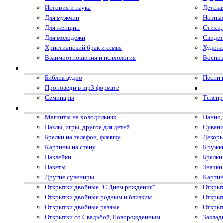
История и наука
Детска
Для мужчин
Нотные
Для женщин
Стихи,
Для молодежи
Свидет
Христианский брак и семья
Художе
Взаимоотношения и психология
Воспит
Библия аудио
Песни 
Проповеди в mp3 формате
Семинары
Телеп
Магниты на холодильник
Панно,
Пазлы, игры, другое для детей
Сувени
Брелки на телефон, флешку
Декоры
Картины на стену
Кружк
Наклейки
Брелки
Пакеты
Значки
Другие сувениры
Картин
Открытки двойные "С Днем рождения"
Открыт
Открытки двойные родным и близким
Открыт
Открытки двойные разные
Открыт
Открытки со Свадьбой, Новорожденным
Заклад