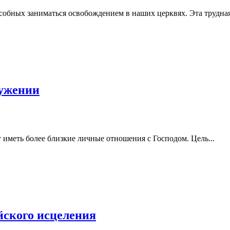
обных заниматься освобождением в наших церквях. Эта трудная.
лужении
т иметь более близкие личные отношения с Господом. Цель...
йского исцеления