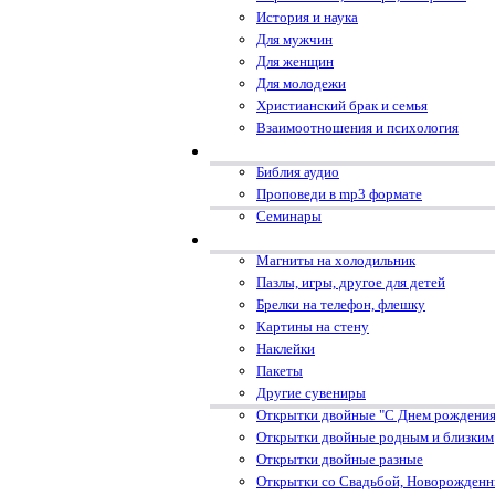
История и наука
Для мужчин
Для женщин
Для молодежи
Христианский брак и семья
Взаимоотношения и психология
Библия аудио
Проповеди в mp3 формате
Семинары
Магниты на холодильник
Пазлы, игры, другое для детей
Брелки на телефон, флешку
Картины на стену
Наклейки
Пакеты
Другие сувениры
Открытки двойные "С Днем рождения
Открытки двойные родным и близким
Открытки двойные разные
Открытки со Свадьбой, Новорожден