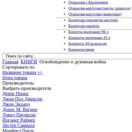
Открытки с Крещением
Открытки-карточки (цветы, природа)
Открытки-карточки (животные)
Календарі перекидні настінні
Календарі-магніти
Блоноты маленькие 90 л
Блокноты маленькие 45 л
Блокноти А6 кольорові
Блокноты-мини
Главная
КНИГИ
Освобождение и духовная война
Сортировать по
Название товара +/-
Цена товара
Производитель:
Выбрать производителя
Дерек Принс
Джон Пол Джексон
Джон Экхард
Дорис М. Вагнер
Дэвид Паулисон
Йоганес Раймер
Лестер Самралл
Манфред Пауль