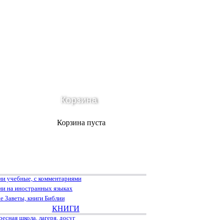
Корзина
Корзина пуста
ии учебные, с комментариями
ии на иностранных языках
е Заветы, книги Библии
КНИГИ
есная школа, лагеря, досуг