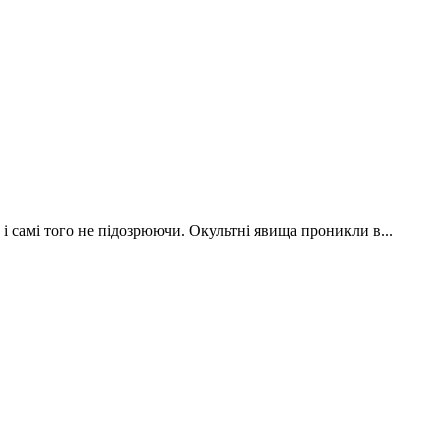
 і самі того не підозрюючи. Окультні явища проникли в...