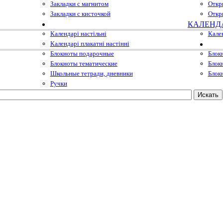
Закладки с магнитом
Откр
Закладки с кисточкой
Откр
КАЛЕНД
Календарі настільні
Кале
Календарі плакатні настінні
Блокноты подарочные
Блок
Блокноты тематические
Блок
Школьные тетради, дневники
Блок
Ручки