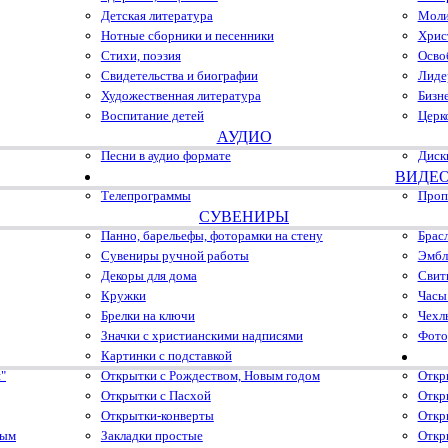
Детская литература
Моли
Нотные сборники и песенники
Хрис
Стихи, поэзия
Осво
Свидетельства и биографии
Лиде
Художественная литература
Бизн
Воспитание детей
Церк
АУДИО
Песни в аудио формате
Диск
ВИДЕ
Телепрограммы
Проп
СУВЕНИРЫ
Панно, барельефы, фоторамки на стену
Брас
Сувениры ручной работы
Эмбл
Декоры для дома
Свит
Кружки
Часы
Брелки на ключи
Чехл
Значки с христианскими надписями
Фото
Картинки с подставкой
"
Открытки с Рождеством, Новым годом
Откр
Открытки с Пасхой
Откр
Открытки-конверты
Откр
ным
Закладки простые
Откр