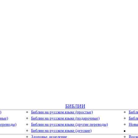
БИБЛИИ
)
Библии на русском языке (простые)
Библ
чные)
Библии на русском языке (подарочные)
Библ
переводы)
Библии на русском языке (другие переводы)
Новы
Библии на русском языке (детские)
Здоровье, исцеление
Воскр