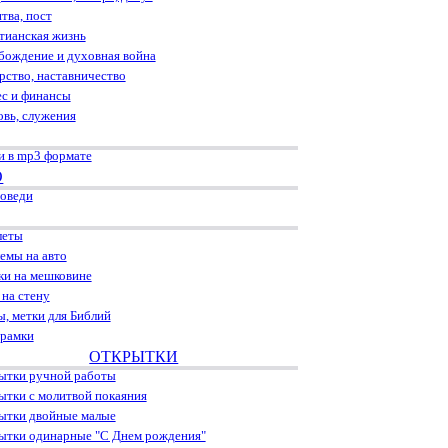
тва, пост
тианская жизнь
бождение и духовная война
рство, наставничество
ес и финансы
овь, служения
и в mp3 формате
О
оведи
леты
емы на авто
ки на мешковине
 на стену
ы, метки для Библий
рамки
ОТКРЫТКИ
ытки ручной работы
ытки с молитвой покаяния
ытки двойные малые
ытки одинарные "С Днем рождения"