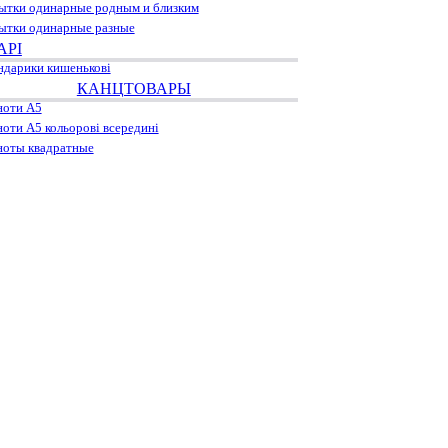
ытки одинарные родным и близким
ытки одинарные разные
АРІ
ндарики кишенькові
КАНЦТОВАРЫ
ноти А5
ноти А5 кольорові всередині
ноты квадратные