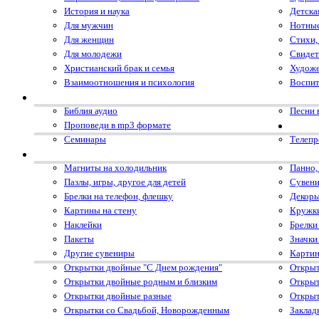
История и наука
Детска
Для мужчин
Нотные
Для женщин
Стихи,
Для молодежи
Свидет
Христианский брак и семья
Художе
Взаимоотношения и психология
Воспит
Библия аудио
Песни 
Проповеди в mp3 формате
Семинары
Телеп
Магниты на холодильник
Панно,
Пазлы, игры, другое для детей
Сувени
Брелки на телефон, флешку
Декоры
Картины на стену
Кружк
Наклейки
Брелки
Пакеты
Значки
Другие сувениры
Картин
Открытки двойные "С Днем рождения"
Открыт
Открытки двойные родным и близким
Открыт
Открытки двойные разные
Открыт
Открытки со Свадьбой, Новорожденным
Заклад