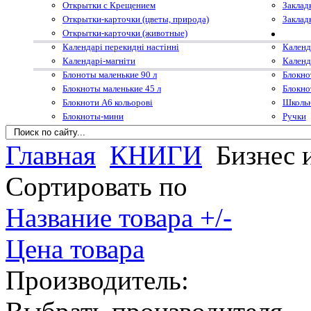
Открытки с Крещением
Заклад
Открытки-карточки (цветы, природа)
Заклад
Открытки-карточки (животные)
Календарі перекидні настінні
Календ
Календарі-магніти
Календ
Блоноты маленькие 90 л
Блокно
Блокноты маленькие 45 л
Блокно
Блокноти А6 кольорові
Школьн
Блокноты-мини
Ручки
Главная
КНИГИ
Бизнес 
Сортировать по
Название товара +/-
Цена товара
Производитель: