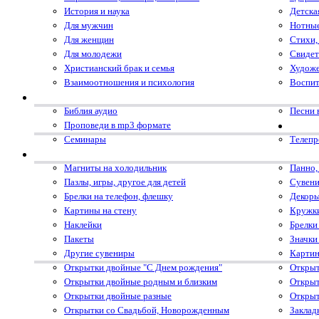
История и наука
Детска
Для мужчин
Нотные
Для женщин
Стихи,
Для молодежи
Свидет
Христианский брак и семья
Художе
Взаимоотношения и психология
Воспит
Библия аудио
Песни 
Проповеди в mp3 формате
Семинары
Телеп
Магниты на холодильник
Панно,
Пазлы, игры, другое для детей
Сувени
Брелки на телефон, флешку
Декоры
Картины на стену
Кружк
Наклейки
Брелки
Пакеты
Значки
Другие сувениры
Картин
Открытки двойные "С Днем рождения"
Открыт
Открытки двойные родным и близким
Открыт
Открытки двойные разные
Открыт
Открытки со Свадьбой, Новорожденным
Заклад