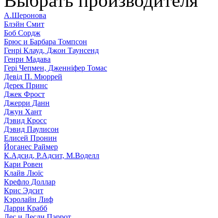
Выбрать производителя
А.Шеронова
Блэйн Смит
Боб Сордж
Брюс и Барбара Томпсон
Генрі Клауд, Джон Таунсенд
Генри Мадава
Гері Чепмен, Дженніфер Томас
Девід П. Мюррей
Дерек Принс
Джек Фрост
Джерри Данн
Джун Хант
Дэвид Кросс
Дэвид Паулисон
Елисей Пронин
Йоганес Раймер
К.Адсид, Р.Адсит, М.Воделл
Кари Ровен
Клайв Люїс
Крефло Доллар
Крис Эдсит
Кэролайн Лиф
Ларри Крабб
Лес и Лесли Пэррот