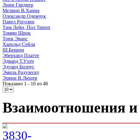
Линн Гарднер
Мелвин В.Ханна
Олександр Одемчук
Павел Рогозин
Тим Лейн, Пол Трипп
Томми Шрок
Тони Эванс
Харольд Сейла
Ш.Беррон
Эберхард Платте
Эдвард Т.Уэлч
Эдуард Билоус
Эмиль Радулеску
Эрвин В.Люцер
Показано 1 - 10 из 48
Взаимоотношения и