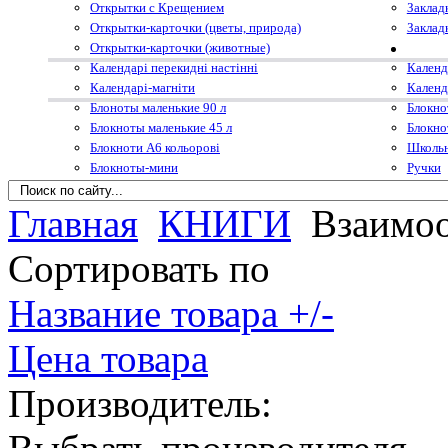
Открытки с Крещением
Заклад
Открытки-карточки (цветы, природа)
Заклад
Открытки-карточки (животные)
Календарі перекидні настінні
Календ
Календарі-магніти
Календ
Блоноты маленькие 90 л
Блокно
Блокноты маленькие 45 л
Блокно
Блокноти А6 кольорові
Школьн
Блокноты-мини
Ручки
Главная
КНИГИ
Взаимоо
Сортировать по
Название товара +/-
Цена товара
Производитель: