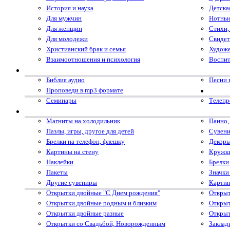
История и наука
Детска
Для мужчин
Нотные
Для женщин
Стихи,
Для молодежи
Свидет
Христианский брак и семья
Художе
Взаимоотношения и психология
Воспит
Библия аудио
Песни 
Проповеди в mp3 формате
Семинары
Телеп
Магниты на холодильник
Панно,
Пазлы, игры, другое для детей
Сувени
Брелки на телефон, флешку
Декоры
Картины на стену
Кружк
Наклейки
Брелки
Пакеты
Значки
Другие сувениры
Картин
Открытки двойные "С Днем рождения"
Открыт
Открытки двойные родным и близким
Открыт
Открытки двойные разные
Открыт
Открытки со Свадьбой, Новорожденным
Заклад