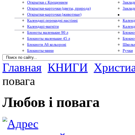
Открытки с Крещением
Заклад
Открытки-карточки (цветы, природа)
Заклад
Открытки-карточки (животные)
Календарі перекидні настінні
Календ
Календарі-магніти
Календ
Блоноты маленькие 90 л
Блокно
Блокноты маленькие 45 л
Блокно
Блокноти А6 кольорові
Школьн
Блокноты-мини
Ручки
Главная
КНИГИ
Христиа
повага
Любов і повага