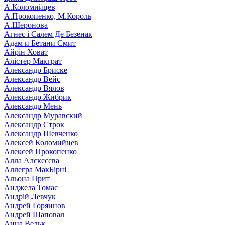
А.Коломийцев
А.Прокопенко, М.Король
А.Шеронова
Агнес і Салем Де Безенак
Адам и Бетани Смит
Айрін Ховат
Алістер Макграт
Александр Бриске
Александр Вейс
Александр Вялов
Александр Жибрик
Александр Мень
Александр Муравский
Александр Строк
Александр Шевченко
Алексей Коломийцев
Алексей Прокопенко
Алла Алєксєєва
Аллегра МакБірні
Альона Прит
Анджела Томас
Андрій Левчук
Андрей Горяинов
Андрей Шаповал
Анна Вельк