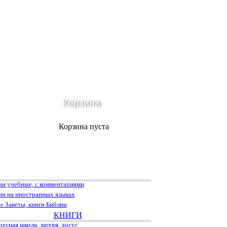
Корзина
Корзина пуста
ии учебные, с комментариями
ии на иностранных языках
е Заветы, книги Библии
КНИГИ
есная школа, лагеря, досуг