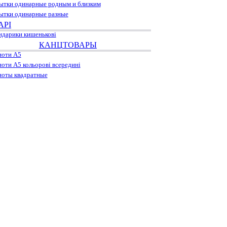
ытки одинарные родным и близким
ытки одинарные разные
АРІ
ндарики кишенькові
КАНЦТОВАРЫ
ноти А5
ноти А5 кольорові всередині
ноты квадратные