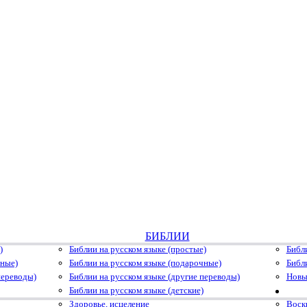
БИБЛИИ
)
Библии на русском языке (простые)
Библ
чные)
Библии на русском языке (подарочные)
Библ
переводы)
Библии на русском языке (другие переводы)
Новы
Библии на русском языке (детские)
Здоровье, исцеление
Воскр