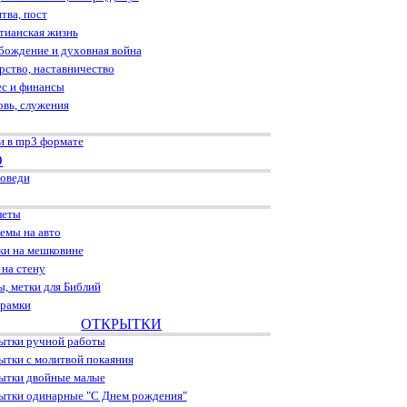
тва, пост
тианская жизнь
бождение и духовная война
рство, наставничество
ес и финансы
овь, служения
и в mp3 формате
О
оведи
леты
емы на авто
ки на мешковине
 на стену
ы, метки для Библий
рамки
ОТКРЫТКИ
ытки ручной работы
ытки с молитвой покаяния
ытки двойные малые
ытки одинарные "С Днем рождения"