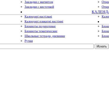
Закладки с магнитом
Откр
Закладки с кисточкой
Откр
КАЛЕНД
Календарі настільні
Кале
Календарі плакатні настінні
Блокноты подарочные
Блок
Блокноты тематические
Блок
Школьные тетради, дневники
Блок
Ручки