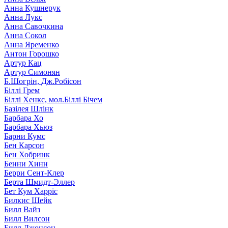
Анна Кушнерук
Анна Лукс
Анна Савочкина
Анна Сокол
Анна Яременко
Антон Горошко
Артур Кац
Артур Симонян
Б.Шогрін, Дж.Робісон
Біллі Грем
Біллі Хенкс, мол.Біллі Бічем
Базілея Шлінк
Барбара Хо
Барбара Хьюз
Барни Кумс
Бен Карсон
Бен Хобринк
Бенни Хинн
Берри Сент-Клер
Берта Шмидт-Эллер
Бет Кум Харріс
Билкис Шейк
Билл Вайз
Билл Вилсон
Билл Джонсон