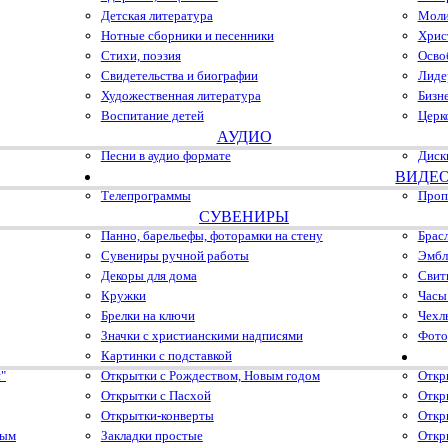
Детская литература
Моли
Нотные сборники и песенники
Хрис
Стихи, поэзия
Осво
Свидетельства и биографии
Лиде
Художественная литература
Бизн
Воспитание детей
Церк
АУДИО
Песни в аудио формате
Диск
ВИДЕ
Телепрограммы
Проп
СУВЕНИРЫ
Панно, барельефы, фоторамки на стену
Брас
Сувениры ручной работы
Эмбл
Декоры для дома
Свит
Кружки
Часы
Брелки на ключи
Чехл
Значки с христианскими надписями
Фото
Картинки с подставкой
"
Открытки с Рождеством, Новым годом
Откр
Открытки с Пасхой
Откр
Открытки-конверты
Откр
ным
Закладки простые
Откр