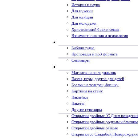
История и наука
Для мужчин
Для женщин
Для молодежи
Христианский брак и семья
Взаимоотношения и психология
Библия аудио
Проповеди в mp3 формате
Семинары
Магниты на холодильник
Пазлы, игры, другое для детей
Брелки на телефон, флешку
Картины на стену
Наклейки
Пакеты
Другие сувениры
Открытки двойные "С Днем рождения
Открытки двойные родным и близким
Открытки двойные разные
Открытки со Свадьбой, Новорожден