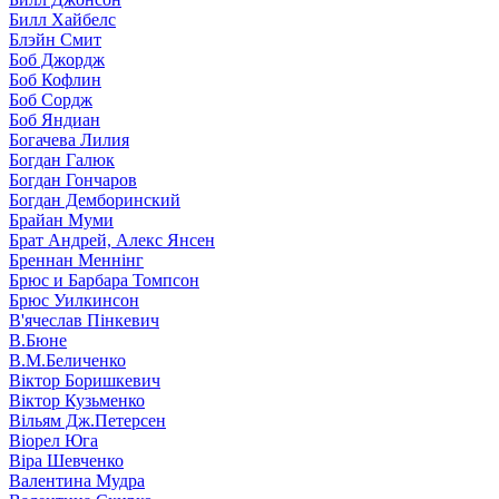
Билл Хайбелс
Блэйн Смит
Боб Джордж
Боб Кофлин
Боб Сордж
Боб Яндиан
Богачева Лилия
Богдан Галюк
Богдан Гончаров
Богдан Демборинский
Брайан Муми
Брат Андрей, Алекс Янсен
Бреннан Меннінг
Брюс и Барбара Томпсон
Брюс Уилкинсон
В'ячеслав Пінкевич
В.Бюне
В.М.Беличенко
Віктор Боришкевич
Віктор Кузьменко
Вільям Дж.Петерсен
Віорел Юга
Віра Шевченко
Валентина Мудра