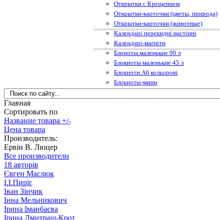
Открытки с Крещением
Открытки-карточки (цветы, природа)
Открытки-карточки (животные)
Календарі перекидні настінні
Календарі-магніти
Блоноты маленькие 90 л
Блокноты маленькие 45 л
Блокноти А6 кольорові
Блокноты-мини
Главная
Сортировать по
Название товара +/-
Цена товара
Производитель:
Ервін В. Люцер
Все производители
18 авторів
Євген Маслюк
І.І.Пиріг
Іван Зінчик
Інна Мельникович
Ірина Іманбаєва
Ірина Дмитраш-Крот