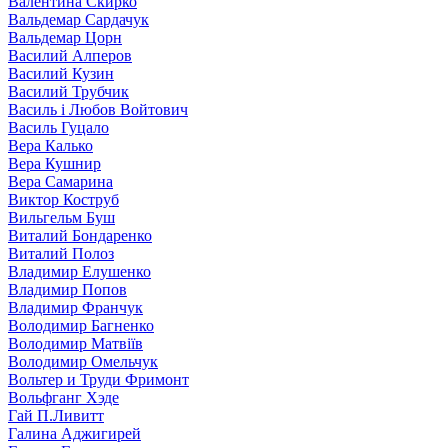
Валентина Скирко
Вальдемар Сардачук
Вальдемар Цорн
Василий Алперов
Василий Кузин
Василий Трубчик
Василь і Любов Войтович
Василь Гуцало
Вера Калько
Вера Кушнир
Вера Самарина
Виктор Коструб
Вильгельм Буш
Виталий Бондаренко
Виталий Полоз
Владимир Елушенко
Владимир Попов
Владимир Франчук
Володимир Багненко
Володимир Матвіїв
Володимир Омельчук
Вольтер и Труди Фримонт
Вольфганг Хэде
Гай П.Ливитт
Галина Аджигирей