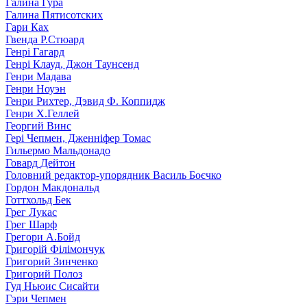
Галина Гура
Галина Пятисотских
Гари Ках
Гвенда Р.Стюард
Генрі Гагард
Генрі Клауд, Джон Таунсенд
Генри Мадава
Генри Ноуэн
Генри Рихтер, Дэвид Ф. Коппидж
Генри Х.Геллей
Георгий Винс
Гері Чепмен, Дженніфер Томас
Гильермо Мальдонадо
Говард Дейтон
Головний редактор-упорядник Василь Боєчко
Гордон Макдональд
Готтхольд Бек
Грег Лукас
Грег Шарф
Грегори А.Бойд
Григорій Філімончук
Григорий Зинченко
Григорий Полоз
Гуд Ньюис Сисайти
Гэри Чепмен