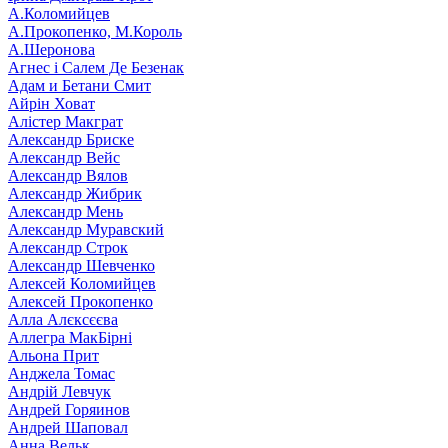
А.Коломийцев
А.Прокопенко, М.Король
А.Шеронова
Агнес і Салем Де Безенак
Адам и Бетани Смит
Айрін Ховат
Алістер Макграт
Александр Бриске
Александр Вейс
Александр Вялов
Александр Жибрик
Александр Мень
Александр Муравский
Александр Строк
Александр Шевченко
Алексей Коломийцев
Алексей Прокопенко
Алла Алєксєєва
Аллегра МакБірні
Альона Прит
Анджела Томас
Андрій Левчук
Андрей Горяинов
Андрей Шаповал
Анна Вельк