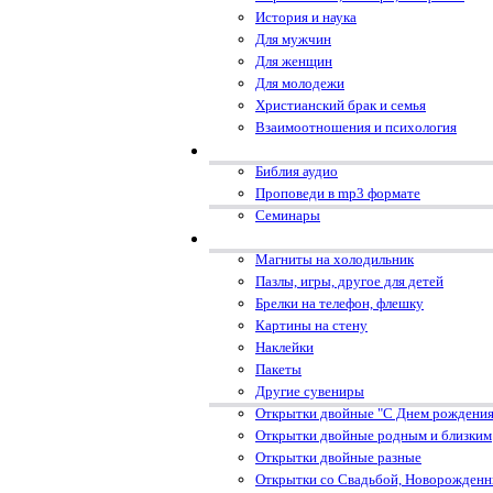
История и наука
Для мужчин
Для женщин
Для молодежи
Христианский брак и семья
Взаимоотношения и психология
Библия аудио
Проповеди в mp3 формате
Семинары
Магниты на холодильник
Пазлы, игры, другое для детей
Брелки на телефон, флешку
Картины на стену
Наклейки
Пакеты
Другие сувениры
Открытки двойные "С Днем рождения
Открытки двойные родным и близким
Открытки двойные разные
Открытки со Свадьбой, Новорожден