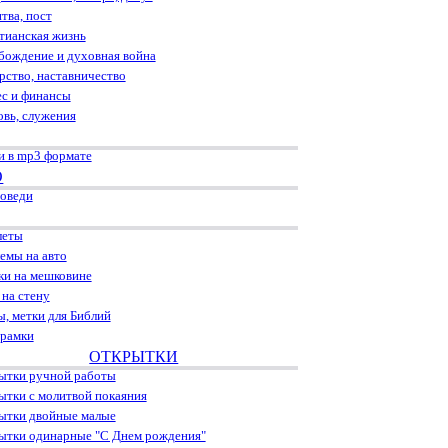
тва, пост
тианская жизнь
бождение и духовная война
рство, наставничество
ес и финансы
овь, служения
и в mp3 формате
О
оведи
леты
емы на авто
ки на мешковине
 на стену
ы, метки для Библий
рамки
ОТКРЫТКИ
ытки ручной работы
ытки с молитвой покаяния
ытки двойные малые
ытки одинарные "С Днем рождения"