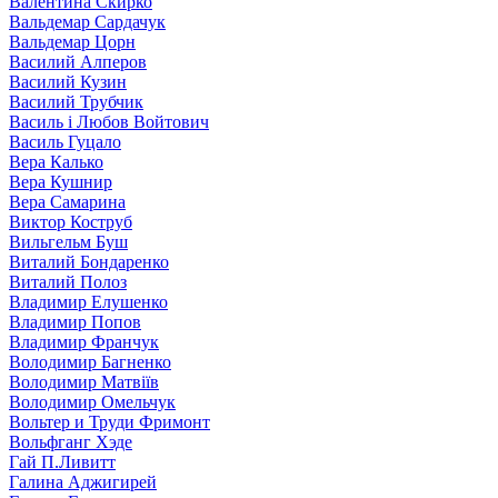
Валентина Скирко
Вальдемар Сардачук
Вальдемар Цорн
Василий Алперов
Василий Кузин
Василий Трубчик
Василь і Любов Войтович
Василь Гуцало
Вера Калько
Вера Кушнир
Вера Самарина
Виктор Коструб
Вильгельм Буш
Виталий Бондаренко
Виталий Полоз
Владимир Елушенко
Владимир Попов
Владимир Франчук
Володимир Багненко
Володимир Матвіїв
Володимир Омельчук
Вольтер и Труди Фримонт
Вольфганг Хэде
Гай П.Ливитт
Галина Аджигирей