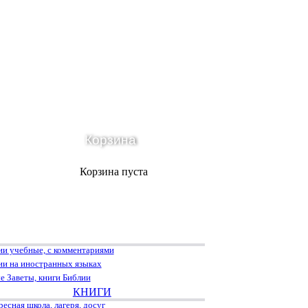
Корзина
Корзина пуста
ии учебные, с комментариями
ии на иностранных языках
е Заветы, книги Библии
КНИГИ
есная школа, лагеря, досуг