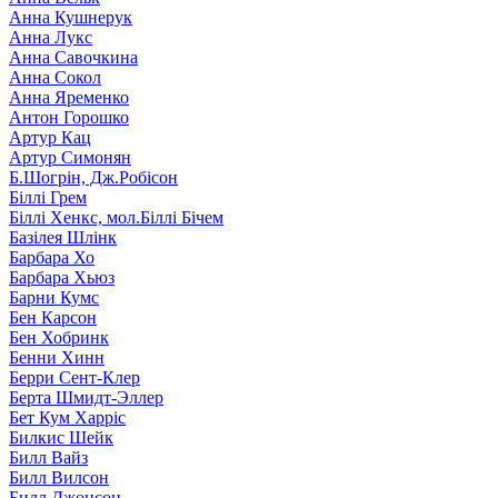
Анна Кушнерук
Анна Лукс
Анна Савочкина
Анна Сокол
Анна Яременко
Антон Горошко
Артур Кац
Артур Симонян
Б.Шогрін, Дж.Робісон
Біллі Грем
Біллі Хенкс, мол.Біллі Бічем
Базілея Шлінк
Барбара Хо
Барбара Хьюз
Барни Кумс
Бен Карсон
Бен Хобринк
Бенни Хинн
Берри Сент-Клер
Берта Шмидт-Эллер
Бет Кум Харріс
Билкис Шейк
Билл Вайз
Билл Вилсон
Билл Джонсон