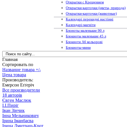
Открытки с Крещением
Открытки-карточки (цветы, природа)
Открытки-карточки (животные)
Календарі перекидні настінні
Календарі-магніти
Блоноты маленькие 90 л
Блокноты маленькие 45 л
Блокноти А6 кольорові
Блокноты-мини
Главная
Сортировать по
Название товара +/-
Цена товара
Производитель:
Емерсон Еґґеріч
Все производители
18 авторів
Євген Маслюк
І.І.Пиріг
Іван Зінчик
Інна Мельникович
Ірина Іманбаєва
Ірина Дмитраш-Крот