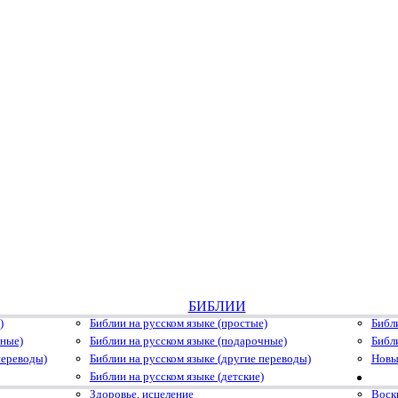
БИБЛИИ
)
Библии на русском языке (простые)
Библ
чные)
Библии на русском языке (подарочные)
Библ
переводы)
Библии на русском языке (другие переводы)
Новы
Библии на русском языке (детские)
Здоровье, исцеление
Воскр