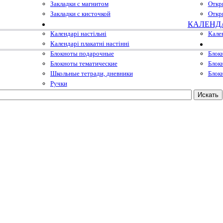
Закладки с магнитом
Откр
Закладки с кисточкой
Откр
КАЛЕНД
Календарі настільні
Кале
Календарі плакатні настінні
Блокноты подарочные
Блок
Блокноты тематические
Блок
Школьные тетради, дневники
Блок
Ручки