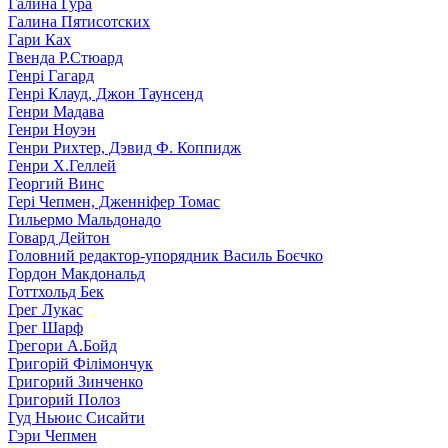
Галина Гура
Галина Пятисотских
Гари Ках
Гвенда Р.Стюард
Генрі Гагард
Генрі Клауд, Джон Таунсенд
Генри Мадава
Генри Ноуэн
Генри Рихтер, Дэвид Ф. Коппидж
Генри Х.Геллей
Георгий Винс
Гері Чепмен, Дженніфер Томас
Гильермо Мальдонадо
Говард Дейтон
Головний редактор-упорядник Василь Боєчко
Гордон Макдональд
Готтхольд Бек
Грег Лукас
Грег Шарф
Грегори А.Бойд
Григорій Філімончук
Григорий Зинченко
Григорий Полоз
Гуд Ньюис Сисайти
Гэри Чепмен