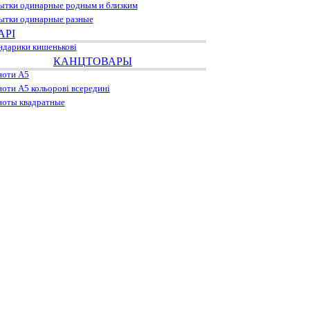
ытки одинарные родным и близким
ытки одинарные разные
АРІ
ндарики кишенькові
КАНЦТОВАРЫ
ноти А5
ноти А5 кольорові всередині
ноты квадратные