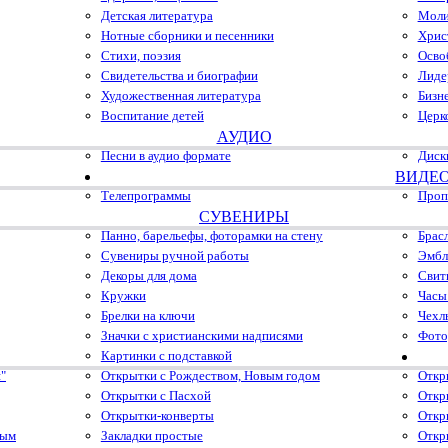
Детская литература
Моли
Нотные сборники и песенники
Хрис
Стихи, поэзия
Осво
Свидетельства и биографии
Лиде
Художественная литература
Бизн
Воспитание детей
Церк
АУДИО
Песни в аудио формате
Диск
ВИДЕ
Телепрограммы
Проп
СУВЕНИРЫ
Панно, барельефы, фоторамки на стену
Брас
Сувениры ручной работы
Эмбл
Декоры для дома
Свит
Кружки
Часы
Брелки на ключи
Чехл
Значки с христианскими надписями
Фото
Картинки с подставкой
"
Открытки с Рождеством, Новым годом
Откр
Открытки с Пасхой
Откр
Открытки-конверты
Откр
ным
Закладки простые
Откр