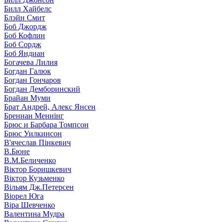
Билл Хайбелс
Блэйн Смит
Боб Джордж
Боб Кофлин
Боб Сордж
Боб Яндиан
Богачева Лилия
Богдан Галюк
Богдан Гончаров
Богдан Демборинский
Брайан Муми
Брат Андрей, Алекс Янсен
Бреннан Меннінг
Брюс и Барбара Томпсон
Брюс Уилкинсон
В'ячеслав Пінкевич
В.Бюне
В.М.Беличенко
Віктор Боришкевич
Віктор Кузьменко
Вільям Дж.Петерсен
Віорел Юга
Віра Шевченко
Валентина Мудра